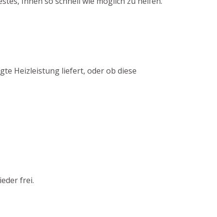
es, Ihnen so schnell wie möglich zu helfen.
te Heizleistung liefert, oder ob diese
eder frei.