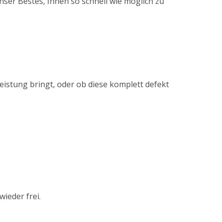
er Bestes, Ihnen so schnell wie möglich zu
eistung bringt, oder ob diese komplett defekt
ieder frei.