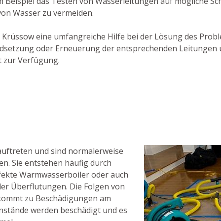
um Beispiel das Testen von Wasserleitungen auf mögliche S
von Wasser zu vermeiden.
 Alt Krüssow eine umfangreiche Hilfe bei der Lösung des Pro
tandsetzung oder Erneuerung der entsprechenden Leitungen 
t zur Verfügung.
auftreten und sind normalerweise
n. Sie entstehen häufig durch
fekte Warmwasserboiler oder auch
er Überflutungen. Die Folgen von
Es kommt zu Beschädigungen am
nstände werden beschädigt und es