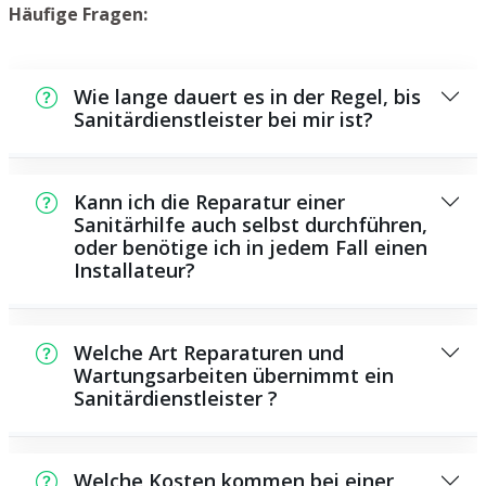
Häufige Fragen:
Wie lange dauert es in der Regel, bis
Sanitärdienstleister bei mir ist?
In der Regel können wir innerhalb kurzer
Zeit an der Schadensstelle sein. Dies hängt
Kann ich die Reparatur einer
unter anderem von der Auftragslage zu dem
Sanitärhilfe auch selbst durchführen,
oder benötige ich in jedem Fall einen
Zeitpunkt ab und von der Verkehrslage und
Installateur?
der Entfernung zu Ihnen.
Es gibt manche Reparaturen und
Wartungsarbeiten, die Sie eigenständig
Welche Art Reparaturen und
durchführen können, beispielsweise das
Wartungsarbeiten übernimmt ein
Sanitärdienstleister ?
Verwenden von Rohrreinigungsmitteln aus
dem Geschäft. Allerdings sind viele Arbeiten,
Als Sanitärdienstleister übernehmen wir eine
insbesondere solche, die den Einsatz von
Vielzahl von Reparaturen und
Spezialwerkzeug oder umfangreichem
Welche Kosten kommen bei einer