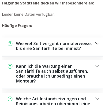
Folgende Stadtteile decken wir insbesondere ab:
Leider keine Daten verfügbar.
Häufige Fragen:
Wie viel Zeit vergeht normalerweise,
bis eine Sanitärhilfe bei mir ist?
Normalerweise können wir in einem kurzen
Zeitraum an der Schadensstelle sein. Dies
Kann ich die Wartung einer
hängt unter anderem von der Auftragslage
Sanitärhilfe auch selbst ausführen,
oder brauche ich unbedingt einen
zu dem Zeitraum ab und von der
Monteur?
Verkehrslage und der örtlichen Gegebenheit.
Es gibt einige Instandsetzungen und
Wartungsarbeiten, die Sie selbst
Welche Art Instandsetzungen und
durchführen können, beispielsweise die
Reinigungsarbeiten übernimmt eine