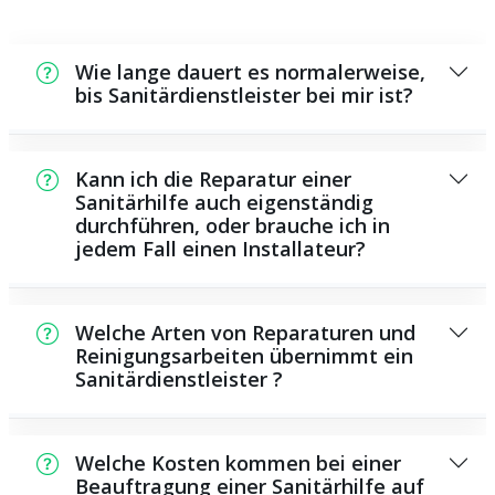
Wie lange dauert es normalerweise,
bis Sanitärdienstleister bei mir ist?
In der Regel können wir in einem kurzen
Zeitraum an der Schadensstelle sein. Dies
Kann ich die Reparatur einer
hängt unter anderem von der Auftragslage
Sanitärhilfe auch eigenständig
durchführen, oder brauche ich in
zu diesem Zeitpunkt ab sowie von der
jedem Fall einen Installateur?
Verkehrslage und der Entfernung zu Ihnen.
Es gibt manche Instandsetzungen und
Wartungsarbeiten, die Sie eigenständig
Welche Arten von Reparaturen und
durchführen können, beispielsweise die
Reinigungsarbeiten übernimmt ein
Sanitärdienstleister ?
Anwendung von Rohrreinigungsmitteln aus
dem Supermarkt. Allerdings sind die meisten
Als Sanitärdienstleister übernehmen wir eine
Arbeiten, insbesondere solche, die den
Vielzahl von Reparaturen und
Einsatz von spezialisiertem Werkzeug oder
Welche Kosten kommen bei einer
Reinigungsarbeiten, darunter das
Beauftragung einer Sanitärhilfe auf
speziellem Wissen benötigen, besser