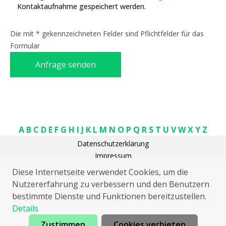
Kontaktaufnahme gespeichert werden.
Die mit * gekennzeichneten Felder sind Pflichtfelder für das
Formular
Anfrage senden
A
B
C
D
E
F
G
H
I
J
K
L
M
N
O
P
Q
R
S
T
U
V
W
X
Y
Z
Datenschutzerklärung
Impressum
Schlüsseldienst Achtelsbach
Diese Internetseite verwendet Cookies, um die
Rohrreinigung Achtelsbach
Nutzererfahrung zu verbessern und den Benutzern
Elektriker Achtelsbach
bestimmte Dienste und Funktionen bereitzustellen.
Sat Installation Achtelsbach
Details
Zustimmen
Cookies verbieten