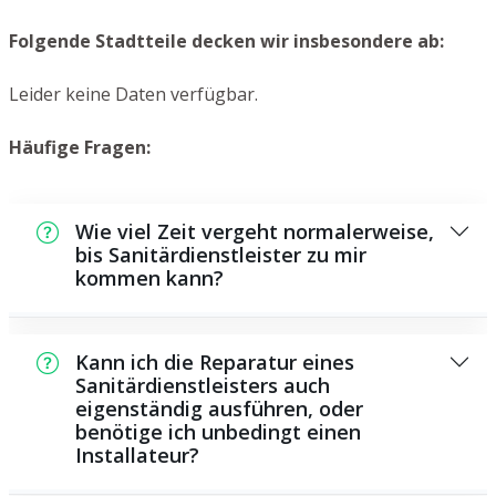
Folgende Stadtteile decken wir insbesondere ab:
Leider keine Daten verfügbar.
Häufige Fragen:
Wie viel Zeit vergeht normalerweise,
bis Sanitärdienstleister zu mir
kommen kann?
In der Regel können wir in kurzer Zeit bei
Ihnen vor Ort sein. Dies hängt aber auch von
Kann ich die Reparatur eines
der Auftragslage zu dem Zeitpunkt ab und
Sanitärdienstleisters auch
eigenständig ausführen, oder
von der Verkehrssituation und der
benötige ich unbedingt einen
Entfernung zu Ihnen.
Installateur?